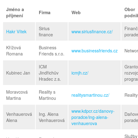
Jméno a
Obor
Firma
Web
příjmení
podni
Sirius
Finanč
Hakr Vítek
www.siriusfinance.cz/
finance
porade
Křížová
Business
www.businessfriends.cz
Networ
Romana
Friends s.r.o.
ICM
Granto
Kubinec Jan
Jindřichův
icmjh.cz/
rozvoj
Hradec z.s.
progr
Moravcová
Reality s
realitysmartinou.cz/
Reality
Martina
Martinou
www.kdpcr.cz/danovy-
Venhauerová
Ing. Alena
Daňov
poradce/ing-alena-
Alena
Venhauerová
porade
venhauerova
Služby