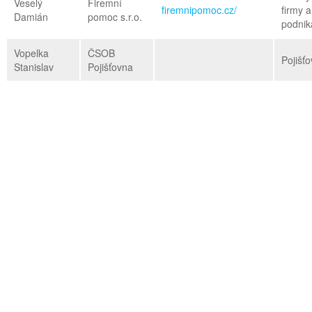
Veselý
Firemní
firemnipomoc.cz/
firmy a
Damián
pomoc s.r.o.
podnik
Vopelka
ČSOB
Pojišťo
Stanislav
Pojišťovna