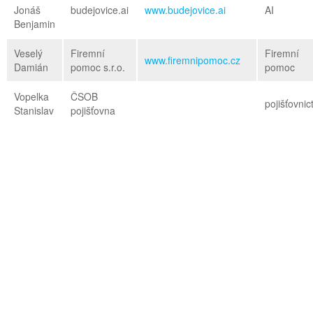
Jonáš
budejovice.ai
www.budejovice.ai
AI
Benjamin
Veselý
Firemní
Firemní
www.firemnipomoc.cz
Damián
pomoc s.r.o.
pomoc
Vopelka
ČSOB
pojišťovnic
Stanislav
pojišťovna