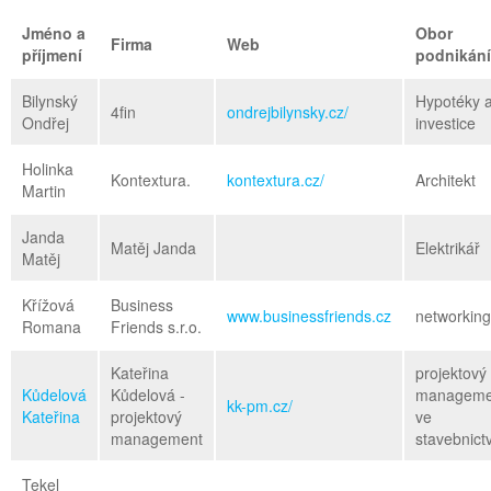
Jméno a
Obor
Firma
Web
příjmení
podnikání
Bilynský
Hypotéky 
4fin
ondrejbilynsky.cz/
Ondřej
investice
Holinka
Kontextura.
kontextura.cz/
Architekt
Martin
Janda
Matěj Janda
Elektrikář
Matěj
Křížová
Business
www.businessfriends.cz
networking
Romana
Friends s.r.o.
Kateřina
projektový
Kůdelová
Kůdelová -
manageme
kk-pm.cz/
Kateřina
projektový
ve
management
stavebnictv
Tekel