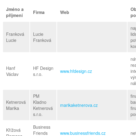
Jméno a
Ob
Firma
Web
příjmení
po
na
Franková
Lucie
li
Lucie
Franková
po
ko
ná
re
Hanf
HF Design
www.hfdesign.cz
int
Václav
s.r.o.
vý
ná
PM
fi
Ketnerová
Kladno
ba
marikaketnerova.cz
Marika
Ketnerová
fi
s.r.o.
po
Business
Křížová
Friends
www.businessfriends.cz
ne