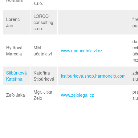
Romana
s.r.o.
LORCO
Lorenc
fi
consulting
Jan
po
s.r.o.
da
Rytířová
MM
ev
www.mmucetnictvi.cz
Marcela
účetnictví
úče
mz
Stibůrková
Kateřina
zd
kstiburkova.shop.harmonelo.com
Kateřina
Stibůrková
sl
Mgr. Jitka
pr
Zeľo Jitka
www.zelolegal.cz
Zeľo
sl